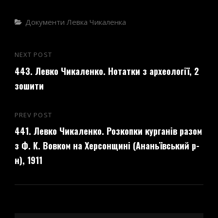
Categories
Документи Левка Чикаленка
Навігація
NEXT POST
Next
записів
443. Левко Чикаленко. Нотатки з археології, 2
Post
зошити
PREV POST
Previous
441. Левко Чикаленко. Розкопки курганів разом
Post
з Ф. К. Вовком на Херсонщині (Ананьївський р-
н), 1911