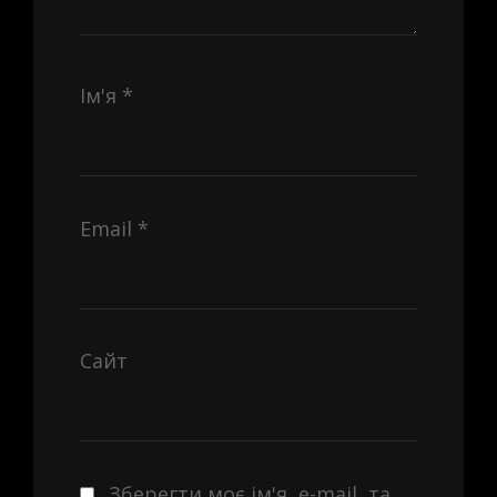
Ім'я
*
Email
*
Сайт
Зберегти моє ім'я, e-mail, та