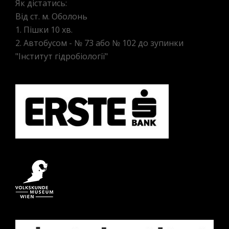
Як дістатись:
Від ст. м. Оболонь
1. Пішки 10 хв.
2. Автобусом - № 73 або № 102 до зупинки
"Інститут гідробіології"