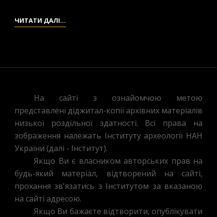
417.
ЧИТАТИ ДАЛІ…
ГРІНЧЕНКО.
СЛОВНИК.
КОРЕКТУРА.
ЛІТЕРИ
А-
В.
На сайті з ознайомчою метою
представлені діджитал-копії архівних матеріалів
низької роздільної здатності. Всі права на
зображення належать Інституту археології НАН
України (далі - Інститут).
Якщо Ви є власником авторських прав на
будь-який матеріал, відтворений на сайті,
прохання зв'язатись з Інститутом за вказаною
на сайті адресою.
Якщо Ви бажаєте відтворити, опублікувати