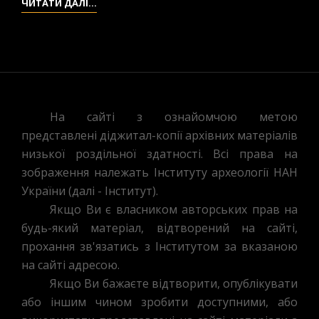
3-
ЧИТАТИ ДАЛІ…
А.
ПЕРЕКЛАД
ПРАЦІ
НІДЕРЛЕ
“ЛЮДСТВО
У
На сайті з ознайомчою метою
ДОІСТОРИЧНІ
представлені діджитал-копії архівних матеріалів
ЧАСИ”
низької роздільної здатності. Всі права на
зображення належать Інституту археології НАН
України (далі - Інститут).
Якщо Ви є власником авторських прав на
будь-який матеріал, відтворений на сайті,
прохання зв'язатись з Інститутом за вказаною
на сайті адресою.
Якщо Ви бажаєте відтворити, опублікувати
або іншим чином зробити доступними, або