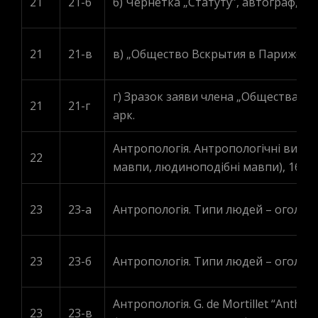
21
21-б
б) Чернетка „Статуту”, автограф, рос
21
21-в
в) „Общество Вскрытия в Париже”, др
г) Зразок заяви члена „Общества Вс
21
21-г
арк.
Антропологія. Антропологічні вимір
22
мавпи, людиноподібні мавпи), 166 а
23
23-a
Антропологія. Типи людей – оголені ж
23
23-б
Антропологія. Типи людей – оголені 
Антропологія. G. de Mortillet “Anthrop
23
23-в