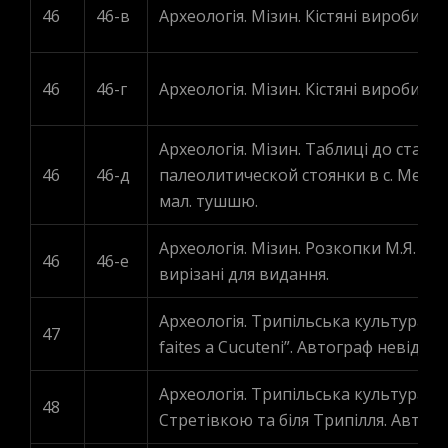
46
46-в
Археологія. Мізин. Кістяні вироби, 12
46
46-г
Археологія. Мізин. Кістяні вироби, 29
Археологія. Мізин. Таблиці до стат
46
46-д
палеолитической стоянки в с. Мезине
мал. тушшю.
Археологія. Мізин. Розкопки М.Я. Ру
46
46-е
вирізані для видання.
Археологія. Трипільська культура. But
47
faites а Cucuteni”. Автограф невідом
Археологія. Трипільська культура. З
48
Стретівкою та біля Трипілля. Автогра