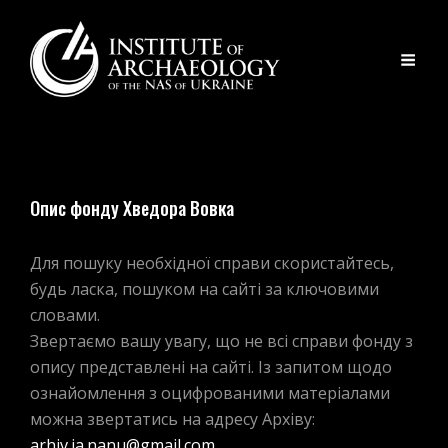
Опис
Опис фонду Хведора Вовка
фонду
Хведора
Для пошуку необхідної справи скористайтесь,
будь ласка, пошуком на сайті за ключовими
Вовка
словами.
Звертаємо вашу увагу, що не всі справи фонду з
опису представлені на сайті. Із запитом щодо
ознайомлення з оцифрованими матеріалами
можна звертатись на адресу Архіву:
arhiv.ia.nanu@gmail.com