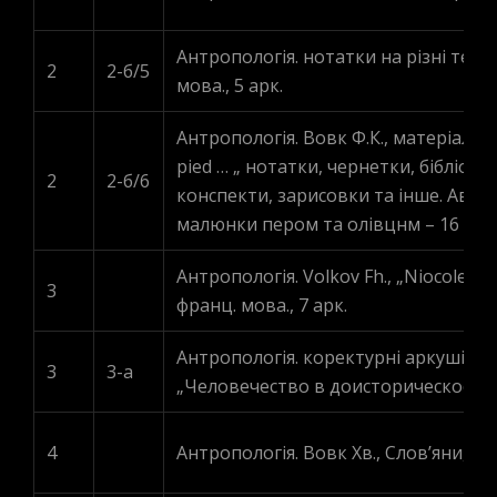
Антропологія. нотатки на різні теми
2
2-б/5
мова., 5 арк.
Антропологія. Вовк Ф.К., матеріали д
pied … „ нотатки, чернетки, бібліогр
2
2-б/6
конспекти, зарисовки та інше. Автогр
малюнки пером та олівцнм – 16 шт. 
Антропологія. Volkov Fh., „Niocolerle:
3
франц. мова., 7 арк.
Антропологія. коректурні аркуші до 
3
3-a
„Человечество в доисторическое время
4
Антропологія. Вовк Хв., Слов’яни, ав