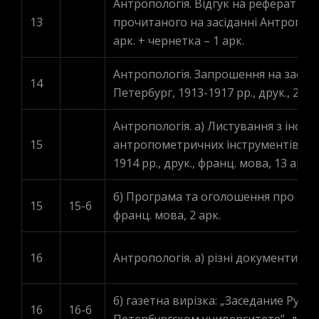
Антропологія. Відгук на реферат Ла
13
прочитаного на засіданні Антрополог
арк. + чернетка – 1 арк.
Антропологія. Запрошення на засід
14
Петербург, 1913-1917 рр., друк., 276 
Антропологія. а) Листування з іноз
15
антропометричних інструментів, ан
1914 рр., друк., франц. мова, 13 арк.
б) Програма та оголошення про антр
15
15-б
франц. мова, 2 арк.
16
Антропологія. а) різні документи „
б) газетна вирізка: „Заседание Рус
16
16-б