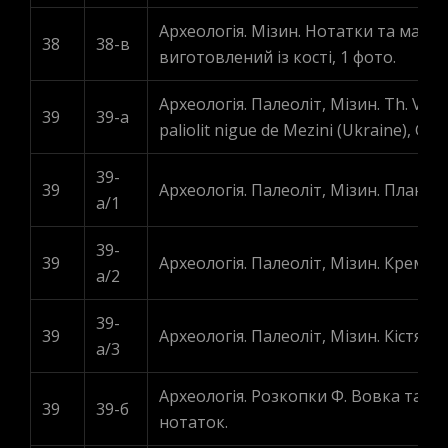
Археологія. Мізин. Нотатки та малю
38
38-в
виготовлений із кості, 1 фото.
Археологія. Палеоліт, Мізин. Th. Volko
39
39-a
paliolit nigue de Mezini (Ukraine), Ge
39-
39
Археологія. Палеоліт, Мізин. Плани і
a/1
39-
39
Археологія. Палеоліт, Мізин. Крем’ян
a/2
39-
39
Археологія. Палеоліт, Мізин. Кістяні
a/3
Археологія. Розкопки Ф. Вовка та Л. 
39
39-б
нотаток.