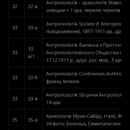
Антропологія – археологія. Мавпа, ви
32
32-в
олівцем + 1 арк. перелік черепів + 10
Антропологія. Societe d’ Antropolog
33
33-a
повідомлення), 1897-1911 рр., друк.,
Антропологія. Виписка з Протоколу 
33-
33
Антропологического Общества при И
a/1
17.12.1911 р., друк. рос. мов., 3 арк.
Антропологія. Confirences Anthropolo
33
33-б
франц. мовою.
Антропологія. 50-річчя Антропологіч
33
33-в
14 арк.
Археологія. Музеї Сибіру, Італії, Фра
35
35-а
34 фото; Болонья, Семипалатинськ –