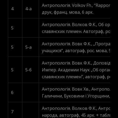
Антропологія. Volkov Fh., “Rapport su
4
4-a
друк, франц. мова, 6 арк.
Антропологія. Волков Ф.К., Об орг
5
славянских племен. Автограф, рос. мо
Антропологія. Вовк Ф.К., „Програм
5
5-а
учащихся”, автограф, рос. мова, 5 ар
Антропологія. Вовк Ф.К., Доповідна з
5
5-б
Импер. Академии Наук „Об организ
славянских племен”, автограф, рос. мо
Антропологія. Вовк Хв., Антропологі
6
Галичини, Буковини і Угорщини, авто
Антропологія. Волков Ф.К., Антроп
7
народа, автограф, 45 арк. + таблиці 