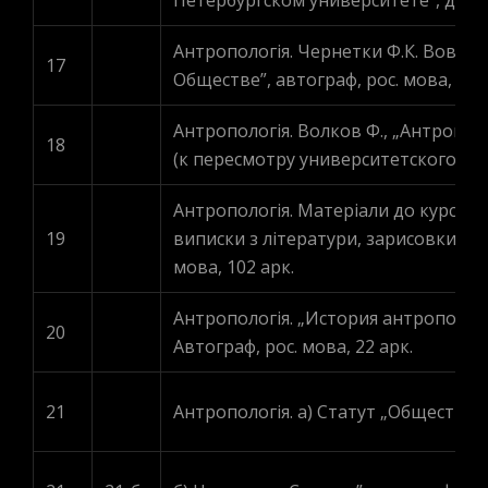
Петербургском университете”, друк, 
Антропологія. Чернетки Ф.К. Вовка
17
Обществе”, автограф, рос. мова, 6 ар
Антропологія. Волков Ф., „Антропо
18
(к пересмотру университетского устав
Антропологія. Матеріали до курсу ле
19
виписки з літератури, зарисовки, че
мова, 102 арк.
Антропологія. „История антропологи
20
Автограф, рос. мова, 22 арк.
21
Антропологія. а) Статут „Общества В