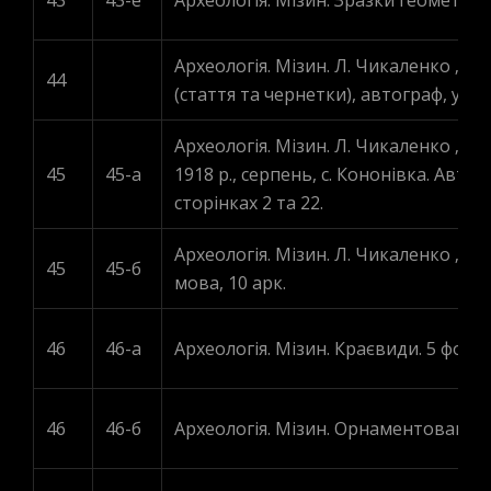
43
43-е
Археологія. Мізин. Зразки геометрич
Археологія. Мізин. Л. Чикаленко „
44
(стаття та чернетки), автограф, укр. 
Археологія. Мізин. Л. Чикаленко „Не
45
45-a
1918 р., серпень, с. Кононівка. Авто
сторінках 2 та 22.
Археологія. Мізин. Л. Чикаленко „Пал
45
45-б
мова, 10 арк.
46
46-a
Археологія. Мізин. Краєвиди. 5 фото.
46
46-б
Археологія. Мізин. Орнаментовані ви