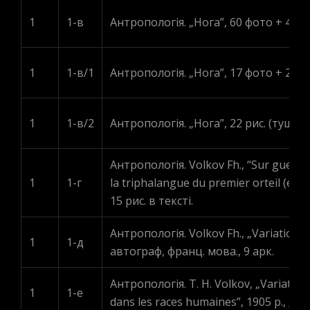
1
1-в
Антропологія. „Нога”, 60 фото + 4 рис
1
1-в/1
Антропологія. „Нога”, 17 фото + 20 ри
1
1-в/2
Антропологія. „Нога”, 22 рис. (туш)
Антропологія. Volkov Fh., “Sur guelgu
1
1-г
la triphalangue du premier orteil (et 
15 рис. в тексті.
Антропологія. Volkov Fh., „Variations
1
1-д
автограф, франц. мова., 9 арк.
Антропологія. T. H. Volkov, „Variation
1
1-е
dans les races humaines”, 1905 р., дру