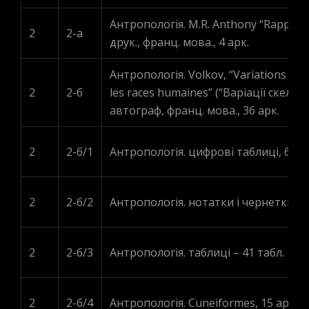
Антропологія. M.R. Anthony “Rapport s
2
2-a
друк., франц. мова., 4 арк.
Антропологія. Volkov, “Variations sque
2
2-б
les races humaines” (“Варіації скелет
aвтограф, франц. мова., 36 арк.
2
2-б/1
Антропологія. цифрові таблиці, 6 арк
2
2-б/2
Антропологія. нотатки і чернетки – 2
2
2-б/3
Антропологія. таблиці – 41 табл.
2
2-б/4
Антропологія. Cuneiformes, 15 арк.