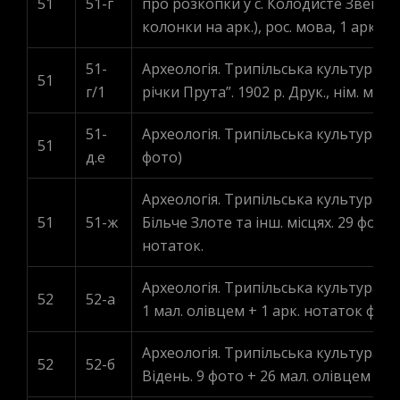
51
51-г
про розкопки у с. Колодисте Звениго
колонки на арк.), рос. мова, 1 арк.
51-
Археологія. Трипільська культура. К
51
г/1
річки Прута”. 1902 р. Друк., нім. мова,
51-
Археологія. Трипільська культура. Ти
51
д.е
фото)
Археологія. Трипільська культура. Т
51
51-ж
Більче Злоте та інш. місцях. 29 фото
нотаток.
Археологія. Трипільська культура. Му
52
52-a
1 мал. олівцем + 1 арк. нотаток фра
Археологія. Трипільська культура. Ке
52
52-б
Відень. 9 фото + 26 мал. олівцем + 1 