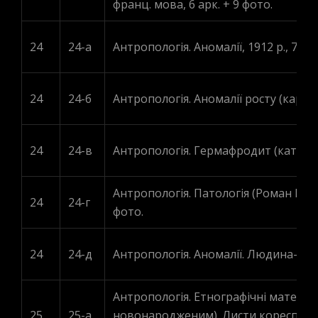
франц. мова, 6 арк. + 9 фото.
24
24-а
Антропологія. Аномалії, 1912 р., 7 фо
24
24-б
Антропологія. Аномалії росту (карлики
24
24-в
Антропологія. Гермафродит (каторжни
Антропологія. Патологія (Роман Голов
24
24-г
фото.
24
24-д
Антропологія. Аномалії. Людина-риба,
Антропологія. Етнографічні матеріал
25
25-а
новонародженим). Листи кореспонде