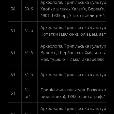
Археологія. Трипільська культура. „
50
50-б
Хвойки в селах Халеп’є, Верем’є, Жук
1901-1903 рр., 3 фототаблиці + 14 ф
Археологія. Трипільська культура. Р
51
51-а
Нотатки і малюнки олівцем, автогра
Археологія. Трипільська культура. Т
51
51-б
Верем’є, Щербанівка, Хмільна та Києв
мал. тушшю + 2 мал. аквареллю.
51
51-в
Археологія. Трипільська культура. К
51-
Трипільська культура. Розкопки у с
51
в/1
щоденника), 1892 р., автограф, 1 арк
Археологія. Трипільська культура. 