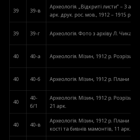
Археологія. „Відкриті листи” – 3 арк.
39
39-в
арк. друк. рос. мов., 1912 – 1915 рр.
39
39-г
Археологія. Фото з архіву Л. Чикаленк
40
40-а
Археологія. Мізин, 1912 р. Розрізи р
40
40-б
Археологія. Мізин, 1912 р. Плани розк
40-
Археологія. Мізин, 1912 р. Розрізи 
40
б/1
21 арк.
Археологія. Мізин, 1912 р. Плани ро
40
40-в
кості та бивнів мамонтів, 11 арк.