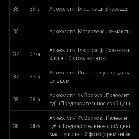
35
35-з
Археологія. Ілюстрації. Знаряддя з к
36
Археологія. Магдаленське майстерств
Археологія. Ілюстрації. Розкопки у П
37
37-а
кліше + 3 стор. нотаток.
Археологія. Розкопки у Гонцях на Чер
37
37-б
олівцем.
Археологія. Ф. Волков „Палеолитиче
38
38-а
губ. (Предварительное сообщение). 191
Археологія. Ф. Волков „Палеолитиче
38
38-б
губ. (Предварительное сообщение). 191
мал. тушшю + 6 фото (крем’яні знаряд