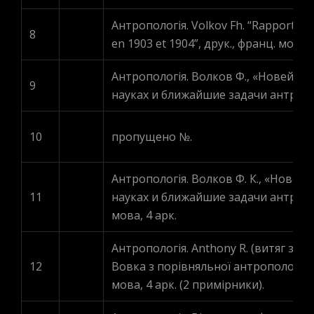
Антропологія. Volkov Fh. “Rapport sur 
8
en 1903 et 1904”, друк., франц. мова, 
Антропологія. Волков Ф., «Новейши
9
науках и ближайшие задачи антрополо
10
пропущено №.
Антропологія. Волков Ф. К., «Нове
11
науках и ближайшие задачи антрополо
мова, 4 арк.
Антропологія. Anthony R. (витяг з пр
12
Вовка з порівняльної антропології),
мова, 4 арк. (2 примірники).