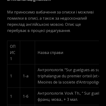
Ми приносимо вибачення за описки і можливі
помилки в описі, а також за недосконалий
переклад англійською мовою. Опис ще
перебуває в процесі редагування.
ОП
ИС
Назва справи
1
Антропологія. “Sur guelgues as sur “s
1
1-а
triphalangue du premier orteil (et du p
Meoires de la sosiete d’Antropolige de
Антропологія. Vovk Th., “ Sur guelgue
1
1-б
франц. мова., + 3 мал.