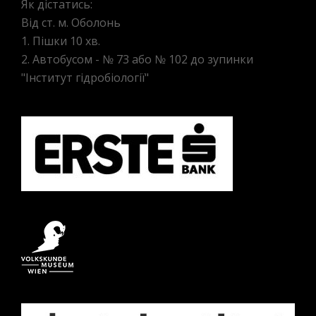
Як дістатись:
Від ст. м. Оболонь
1. Пішки 10 хв.
2. Автобусом - № 73 або № 102 до зупинки
"Інститут гідробіології"