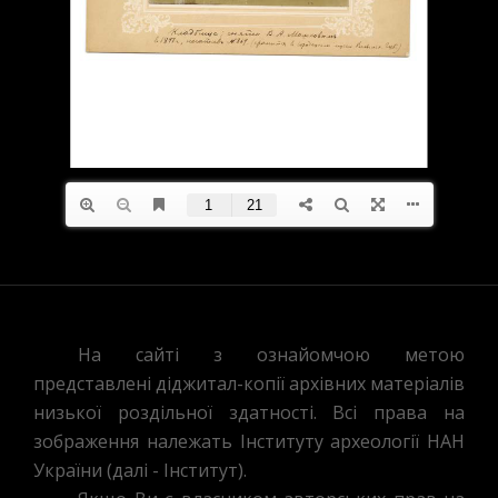
На сайті з ознайомчою метою
представлені діджитал-копії архівних матеріалів
низької роздільної здатності. Всі права на
зображення належать Інституту археології НАН
України (далі - Інститут).